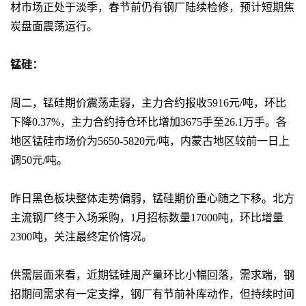
材市场正处于淡季，春节前仍有钢厂陆续检修，预计短期焦
炭盘面震荡运行。
锰硅：
周二，锰硅期价震荡走弱，主力合约报收5916元/吨，环比
下降0.37%，主力合约持仓环比增加3675手至26.1万手。各
地区锰硅市场价为5650-5820元/吨，内蒙古地区较前一日上
调50元/吨。
昨日黑色板块整体走势偏弱，锰硅期价重心随之下移。北方
主流钢厂终于入场采购，1月招标数量17000吨，环比增量
2300吨，关注最终定价情况。
供需层面来看，近期锰硅周产量环比小幅回落，需求端，钢
招期间需求有一定支撑，钢厂有节前补库动作，但持续时间