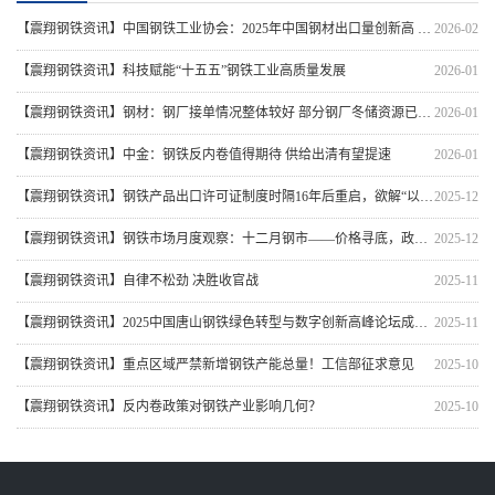
【震翔钢铁资讯】中国钢铁工业协会：2025年中国钢材出口量创新高 出口钢材1.19亿吨
2026-02
【震翔钢铁资讯】科技赋能“十五五”钢铁工业高质量发展
2026-01
【震翔钢铁资讯】钢材：钢厂接单情况整体较好 部分钢厂冬储资源已提前锁定
2026-01
【震翔钢铁资讯】中金：钢铁反内卷值得期待 供给出清有望提速
2026-01
【震翔钢铁资讯】钢铁产品出口许可证制度时隔16年后重启，欲解“以量补价”困局
2025-12
【震翔钢铁资讯】钢铁市场月度观察：十二月钢市——价格寻底，政策预期酝酿反弹机遇
2025-12
【震翔钢铁资讯】自律不松劲 决胜收官战
2025-11
【震翔钢铁资讯】2025中国唐山钢铁绿色转型与数字创新高峰论坛成功举行，天津市震翔金属制品有限公司荣获“全国优质钢铁加工企业”奖牌
2025-11
【震翔钢铁资讯】重点区域严禁新增钢铁产能总量！工信部征求意见
2025-10
【震翔钢铁资讯】反内卷政策对钢铁产业影响几何？
2025-10