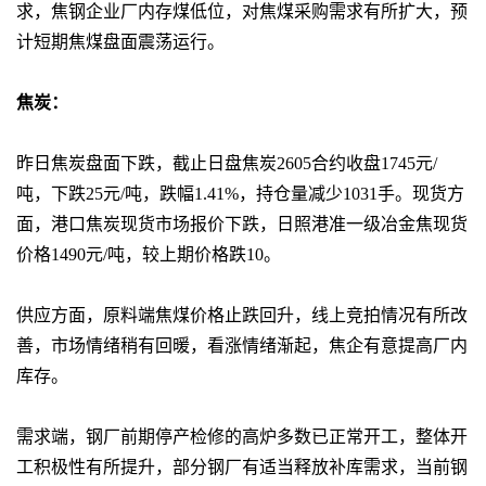
求，焦钢企业厂内存煤低位，对焦煤采购需求有所扩大，预
计短期焦煤盘面震荡运行。
焦炭：
昨日焦炭盘面下跌，截止日盘焦炭2605合约收盘1745元/
吨，下跌25元/吨，跌幅1.41%，持仓量减少1031手。现货方
面，港口焦炭现货市场报价下跌，日照港准一级冶金焦现货
价格1490元/吨，较上期价格跌10。
供应方面，原料端焦煤价格止跌回升，线上竞拍情况有所改
善，市场情绪稍有回暖，看涨情绪渐起，焦企有意提高厂内
库存。
需求端，钢厂前期停产检修的高炉多数已正常开工，整体开
工积极性有所提升，部分钢厂有适当释放补库需求，当前钢