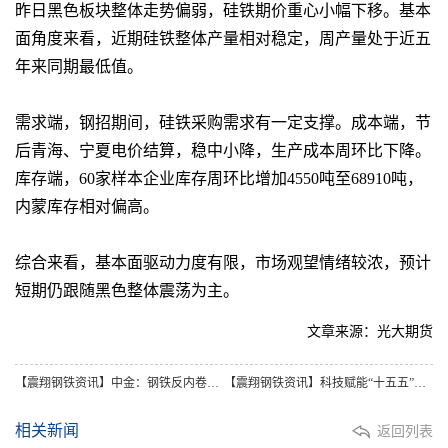
昨日黑色板块整体走势偏弱，硅铁期价重心小幅下移。基本
面角度来看，近期硅铁整体产量相对稳定，周产量处于近五
年来同期最低值。
需求端，钢招期间，硅铁采购需求有一定支撑。成本端，节
后青海、宁夏电价结算，稳中小降，生产成本周环比下降。
库存端，60家样本企业库存周环比增加4550吨至68910吨，
内蒙库存相对偏高。
综合来看，基本面驱动力度有限，市场观望情绪较浓，预计
短期仍跟随黑色整体震荡为主。
文章来源：光大期货
【震翔钢铁资讯】中金：钢铁反内卷值得期待 供给出清有望提速
【震翔钢铁资讯】科技赋能“十五五”钢铁工业高质量发展
相关新闻
返回列表