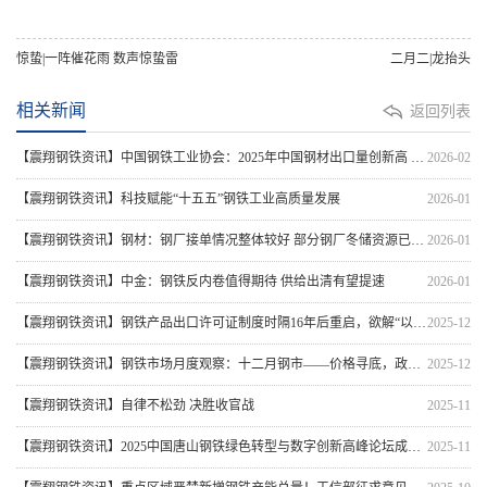
惊蛰|一阵催花雨 数声惊蛰雷
二月二|龙抬头
相关新闻
返回列表
【震翔钢铁资讯】中国钢铁工业协会：2025年中国钢材出口量创新高 出口钢材1.19亿吨
2026-02
【震翔钢铁资讯】科技赋能“十五五”钢铁工业高质量发展
2026-01
【震翔钢铁资讯】钢材：钢厂接单情况整体较好 部分钢厂冬储资源已提前锁定
2026-01
【震翔钢铁资讯】中金：钢铁反内卷值得期待 供给出清有望提速
2026-01
【震翔钢铁资讯】钢铁产品出口许可证制度时隔16年后重启，欲解“以量补价”困局
2025-12
【震翔钢铁资讯】钢铁市场月度观察：十二月钢市——价格寻底，政策预期酝酿反弹机遇
2025-12
【震翔钢铁资讯】自律不松劲 决胜收官战
2025-11
【震翔钢铁资讯】2025中国唐山钢铁绿色转型与数字创新高峰论坛成功举行，天津市震翔金属制品有限公司荣获“全国优质钢铁加工企业”奖牌
2025-11